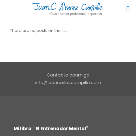
There are no posts on the list.
Contacta conmigo
info@juancarloscampillo.com
Mi libro: "El Entrenador Mental"