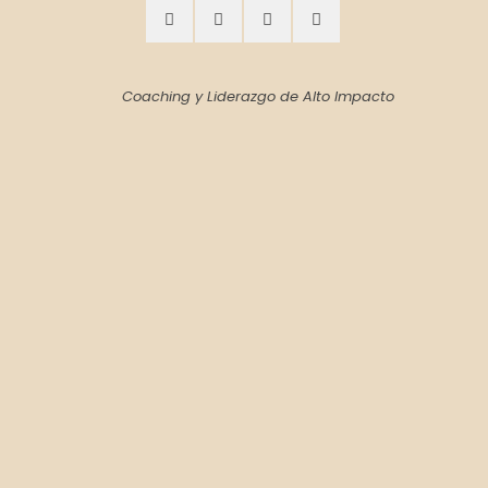
Coaching y Liderazgo de Alto Impacto
No dudes en contactar conmigo, estaré encantado de
responder tus inquietudes sin compromiso.
Nombre (requerido)
Correo electrónico (requerido)
Teléfono