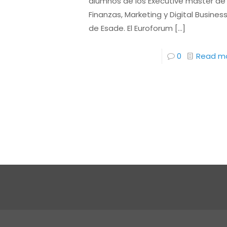
alumnos de los Executive master de
Finanzas, Marketing y Digital Busines
de Esade. El Euroforum
[…]
0
Read m