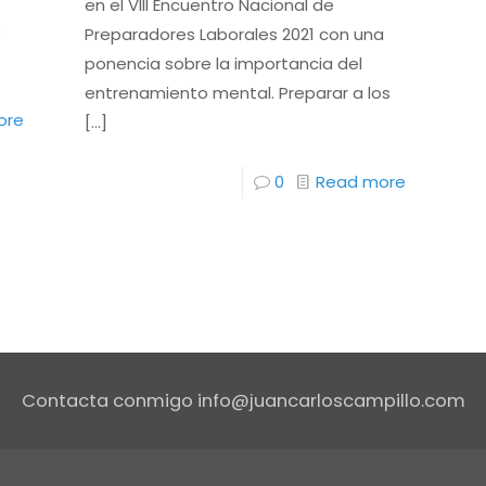
en el VIII Encuentro Nacional de
s
Preparadores Laborales 2021 con una
ponencia sobre la importancia del
entrenamiento mental. Preparar a los
ore
[…]
0
Read more
Contacta conmigo info@juancarloscampillo.com