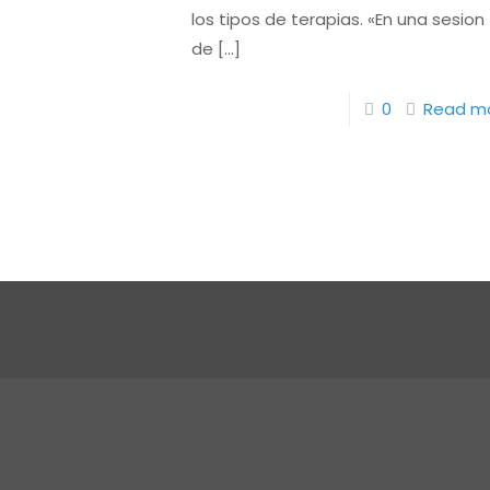
los tipos de terapias. «En una sesion
de
[…]
0
Read m