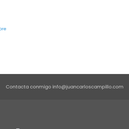
ore
Contacta conmigo info@juancarloscampillo.com