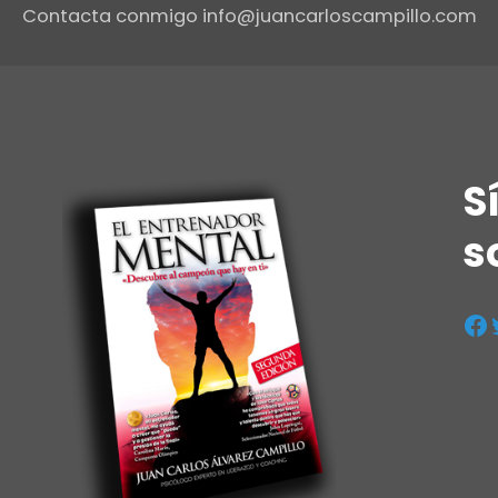
Contacta conmigo info@juancarloscampillo.com
S
s