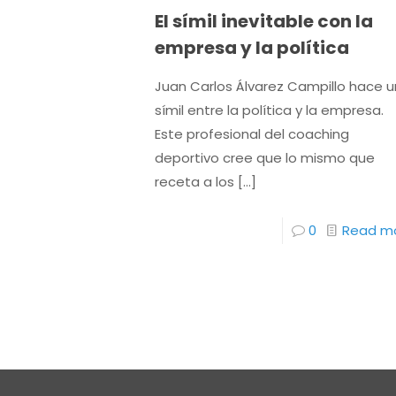
El símil inevitable con la
empresa y la política
Juan Carlos Álvarez Campillo hace u
símil entre la política y la empresa.
Este profesional del coaching
deportivo cree que lo mismo que
receta a los
[…]
0
Read m