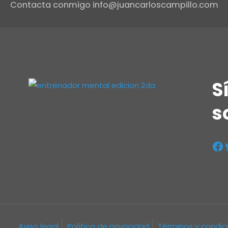
Contacta conmigo info@juancarloscampillo.com
S
s
Aviso legal
Política de privacidad
Términos y condic