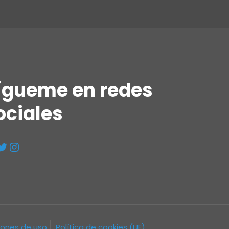
ígueme en redes
ociales
iones de uso
Política de cookies (UE)