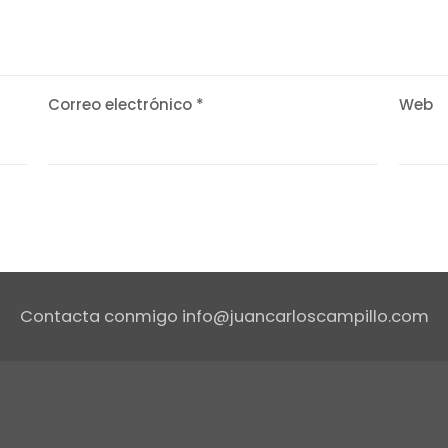
Correo electrónico
*
Web
Contacta conmigo info@juancarloscampillo.com