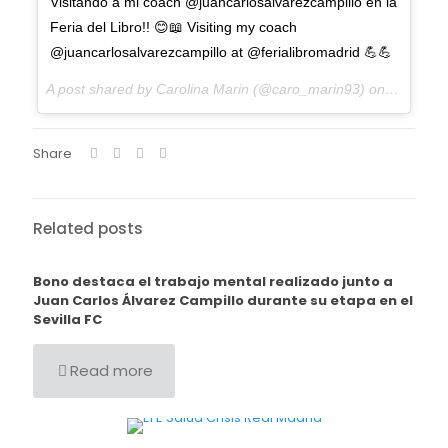
Visitando a mi coach @juancarlosalvarezcampillo en la
Feria del Libro!! 😊📖 Visiting my coach
@juancarlosalvarezcampillo at @ferialibromadrid 💪💪
A post shared by Carolina Marin (@caro_marin93) on
Jun 4, 2
Share
Related posts
Bono destaca el trabajo mental realizado junto a
Juan Carlos Álvarez Campillo durante su etapa en el
Sevilla FC
Read more