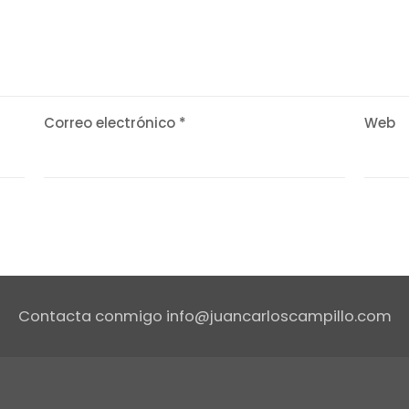
Correo electrónico
*
Web
Contacta conmigo info@juancarloscampillo.com