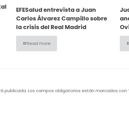
tal
EFESalud entrevista a Juan
Ju
Carlos Álvarez Campillo sobre
ana
la crisis del Real Madrid
Ov
Read more
rá publicada.
Los campos obligatorios están marcados con