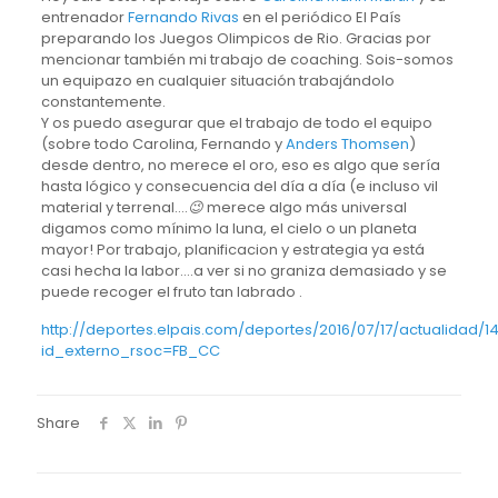
entrenador
Fernando Rivas
en el periódico El País
preparando los Juegos Olimpicos de Rio. Gracias por
mencionar también mi trabajo de coaching. Sois-somos
un equipazo en cualquier situación trabajándolo
constantemente.
Y os puedo asegurar que el trabajo de todo el equipo
(sobre todo Carolina, Fernando y
Anders Thomsen
)
desde dentro, no merece el oro, eso es algo que sería
hasta lógico y consecuencia del día a día (e incluso vil
material y terrenal….
😉
merece algo más universal
digamos como mínimo la luna, el cielo o un planeta
mayor! Por trabajo, planificacion y estrategia ya está
casi hecha la labor….a ver si no graniza demasiado y se
puede recoger el fruto tan labrado .
http://deportes.elpais.com/deportes/2016/07/17/actualidad/
id_externo_rsoc=FB_CC
Share