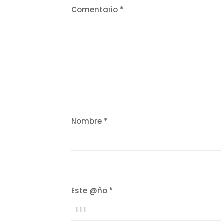
Comentario
*
Nombre
*
Este @ño
*