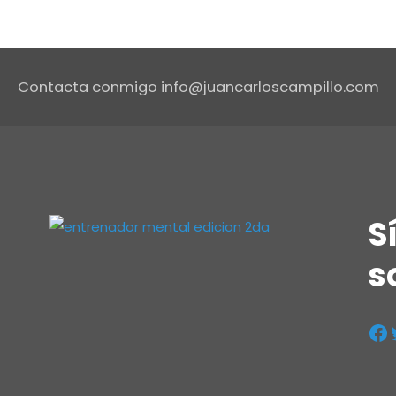
Contacta conmigo info@juancarloscampillo.com
S
s