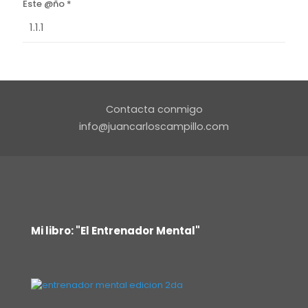
Este @ño
*
Contacta conmigo
info@juancarloscampillo.com
Mi libro: "El Entrenador Mental"