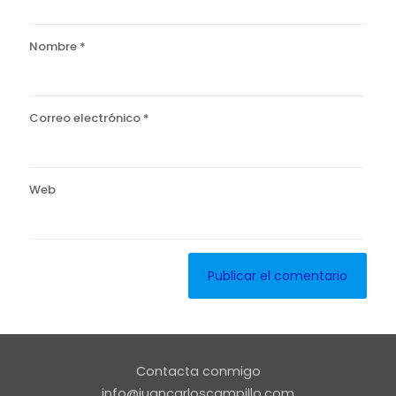
Nombre
*
Correo electrónico
*
Web
Contacta conmigo
info@juancarloscampillo.com